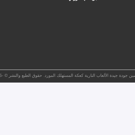
 جودة جيدة الألعاب النارية كعكة المستهلك المورد. حقوق الطبع والنشر © -2026 Liuyang DJ Fireworks Trade Co., Ltd. . كل الحقوق محفوظة.