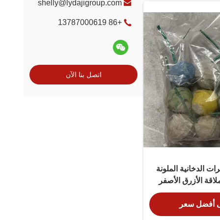
shelly@lydajigroup.com
+86 13787000619
اتصل بنا الآن
رات الدخانية الملونة
لاقة الأزرق الأصفر
أبيض اللون
 أفضل سعر