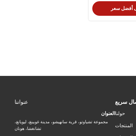
 أفضل سعر
ال سريع
عنواننا
حولنا
العنوان
مجموعة تشياوتو، قرية سانهيشو، مدينة غوبينغ، ليويانغ،
المنتجات
تشانغشا، هونان