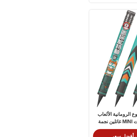
 الرومانية الألعاب
النارية 105 طلقات MINI غاتلين نجمة
ى زهرة الكرزنتيم
 أفضل سعر