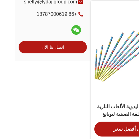
shelly@lydajigroup.com
+86 13787000619
اتصل بنا الآن
يدوية الألعاب النارية
 أفضل سعر