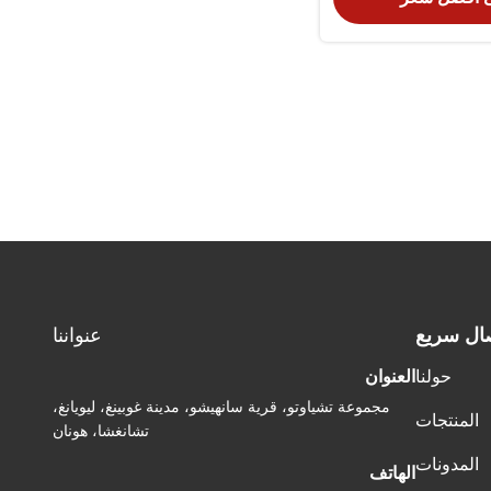
ال سريع
عنواننا
حولنا
العنوان
مجموعة تشياوتو، قرية سانهيشو، مدينة غوبينغ، ليويانغ،
المنتجات
تشانغشا، هونان
المدونات
الهاتف