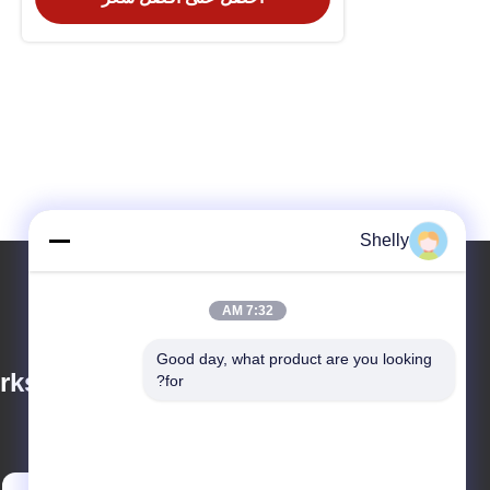
Shelly
7:32 AM
Good day, what product are you looking 
ks Trade Co., Ltd.
for?