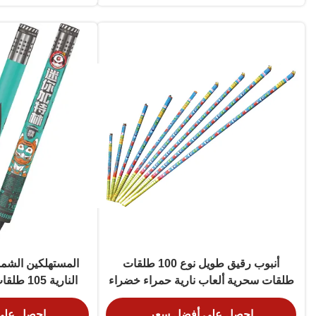
أنبوب رقيق طويل نوع 100 طلقات
المستهلكين الشموع
طلقات سحرية ألعاب نارية حمراء خضراء
اللؤلؤ مع تقرير
حمراء خضراء إل
احصل على أفضل سعر
احصل على