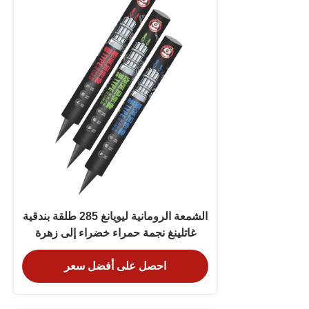
الشمعة الرومانية ليويانغ 285 طلقة بندقية
غاتلينغ نجمة حمراء خضراء إلى زهرة
الكرزنتيم
احصل على أفضل سعر