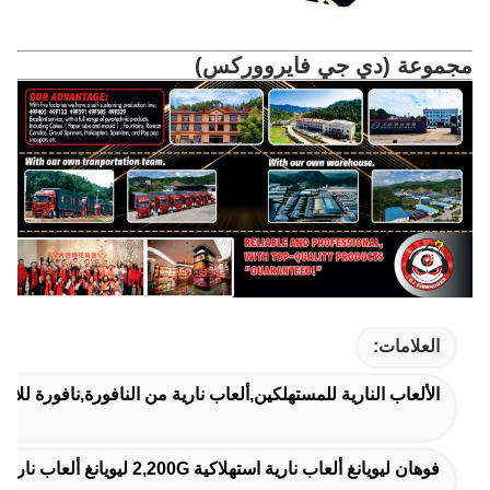
مجموعة (دي جي فايرووركس)
العلامات:
الألعاب النارية للمستهلكين,ألعاب نارية من النافورة,نافورة للألع
فوهان ليويانغ ألعاب نارية استهلاكية 2,200G ليويانغ ألعاب نارية للمستهلك,مصدر كعكة المستهلك الألعاب النارية