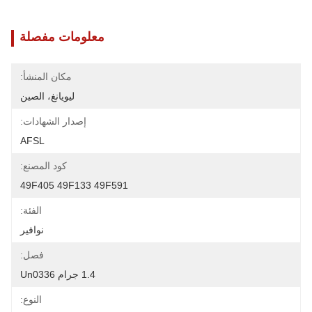
معلومات مفصلة
مكان المنشأ:
ليويانغ، الصين
إصدار الشهادات:
AFSL
كود المصنع:
49F405 49F133 49F591
الفئة:
نوافير
فصل:
1.4 جرام Un0336
النوع: