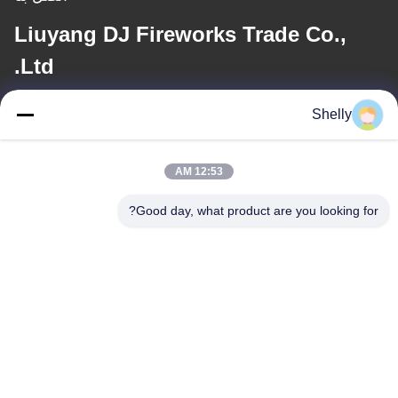
Liuyang DJ Fireworks Trade Co.,
Ltd.
Shelly
البريد الإلكتروني
shelly@lydajigroup.com
12:53 AM
Good day, what product are you looking for?
عنواننا
العنوان
مجموعة تشياوتو، قرية سانهيشو، مدينة غوبينغ، ليويانغ، تشانغشا، هونان
الهاتف
+86 13787000619