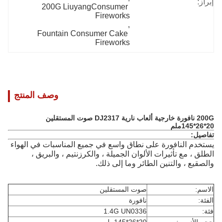
إبراز:
200G LiuyangConsumer 
Fireworks
, 
Fountain Consumer Cake 
Fireworks
وصف المنتج
200G نافورة خارجية ألعاب نارية DJ2317 صوت المستقلين
20*26*145ملم
تفاصيل:
يستخدم النافورة على نطاق واسع في جميع المناسبات في الهواء
الطلق ، مع تأثيرات الألوان الجميلة ، والكرزنتيم ، والبريق ،
والصقيع ، والتنين الطائر وما إلى ذلك.
الاسم:
صوت المستقلين
الفئة:
نافورة
فئة:
1.4G UN0336