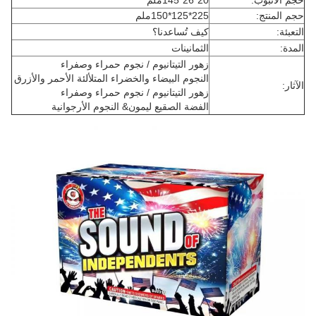
حجم الأنبوب:
20*26*145ملم
حجم المنتج:
225*125*150ملم
التعبئة:
كيف تُساعدنا؟
المدة:
الثمانينات
زهور التيتانيوم / نجوم حمراء وصفراء
النجوم البيضاء والخضراء المتلألئة الأحمر والأزرق
الآثار:
زهور التيتانيوم / نجوم حمراء وصفراء
الفضة الصقيع ليمون& النجوم الأرجوانية