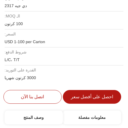
دي جيه 2317
الـ MOQ:
100 كرتون
السعر:
USD 1-100 per Carton
شروط الدفع:
L/C، T/T
القدرة على التوريد:
3000 كرتون شهريا
احصل على أفضل سعر
اتصل بنا الآن
معلومات مفصلة
وصف المنتج