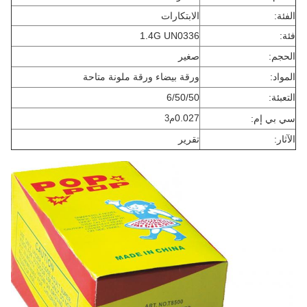
الفئة:
الابتكارات
فئة:
1.4G UN0336
الحجم:
صغير
المواد:
ورقة بيضاء ورقة ملونة متاحة
التعبئة:
6/50/50
0.027
سي بي إم:
م3
الآثار:
تقرير