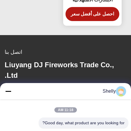
الألعاب النارية الشعلة
احصل على أفضل سعر
الزرقاء تأثيرات النافورة
الذهبية
اتصل بنا
Liuyang DJ Fireworks Trade Co.,
Ltd.
Shelly
البريد الإلكتروني
shelly@lydajigroup.com
11:18 AM
Good day, what product are you looking for?
عنواننا