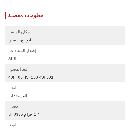
معلومات مفصلة
مكان المنشأ:
ليويانغ، الصين
إصدار الشهادات:
AFSL
كود المصنع:
49F405 49F133 49F591
الفئة:
المستجدات
فصل:
1.4 جرام Un0336
النوع: