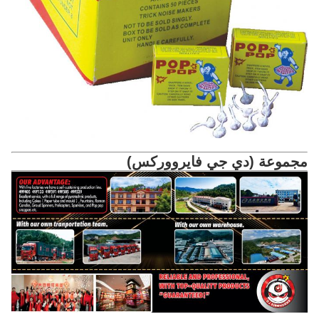
مجموعة (دي جي فايرووركس)